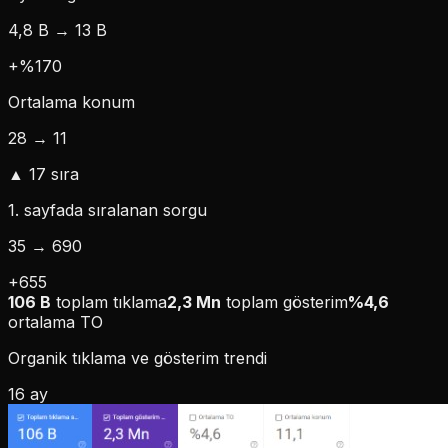
4,8 B → 13 B
+%170
Ortalama konum
28 → 11
▲ 17 sıra
1. sayfada sıralanan sorgu
35 → 690
+655
106 B
toplam tıklama
2,3 Mn
toplam gösterim
%4,6
ortalama TO
Organik tıklama ve gösterim trendi
16 ay