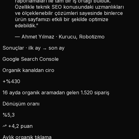
raporlamaları ile tam bir iş ortağı bulduk.
Özellikle teknik SEO konusundaki uzmanlıkları
ve ölçeklenebilir çözümleri sayesinde binlerce
ürün sayfamızı etkili bir şekilde optimize
edebildik.”
— Ahmet Yılmaz · Kurucu, Robotizmo
Sonuçlar ·
ilk ay → son ay
Google Search Console
Organik kanaldan ciro
+%430
16 ayda organik aramadan gelen 1.520 sipariş
Dönüşüm oranı
%5,3
+4,2 puan
Aylık organik tıklama