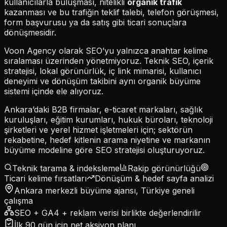
kullanıcılarla buluşması, nitelikli
organik trafik
kazanması ve bu trafiğin teklif talebi, telefon görüşmesi,
form başvurusu ya da satış gibi ticari sonuçlara
dönüşmesidir.
Voon Agency olarak SEO’yu yalnızca anahtar kelime
sıralaması üzerinden yönetmiyoruz. Teknik SEO, içerik
stratejisi, lokal görünürlük, iç link mimarisi, kullanıcı
deneyimi ve dönüşüm takibini aynı organik büyüme
sistemi içinde ele alıyoruz.
Ankara’daki B2B firmalar, e-ticaret markaları, sağlık
kuruluşları, eğitim kurumları, hukuk büroları, teknoloji
şirketleri ve yerel hizmet işletmeleri için; sektörün
rekabetine, hedef kitlenin arama niyetine ve markanın
büyüme modeline göre SEO stratejisi oluşturuyoruz.
Teknik tarama & indeksleme
Rakip görünürlüğü
Ticari kelime fırsatları
Dönüşüm & hedef sayfa analizi
Ankara merkezli büyüme ajansı, Türkiye geneli
çalışma
SEO + GA4 + reklam verisi birlikte değerlendirilir
İlk 90 gün için net aksiyon planı