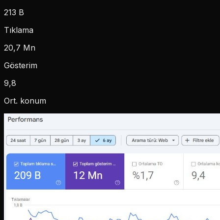
213 B
Tıklama
20,7 Mn
Gösterim
9,8
Ort. konum