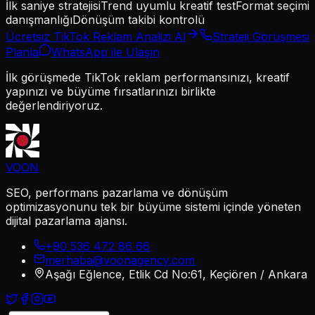
İlk saniye stratejisi
Trend uyumlu kreatif test
Format seçimi
danışmanlığı
Dönüşüm takibi kontrolü
Ücretsiz TikTok Reklam Analizi Al
Strateji Görüşmesi
Planla
WhatsApp ile Ulaşın
İlk görüşmede TikTok reklam performansınızı, kreatif
yapınızı ve büyüme fırsatlarınızı birlikte
değerlendiriyoruz.
VOON
SEO, performans pazarlama ve dönüşüm
optimizasyonunu tek bir büyüme sistemi içinde yöneten
dijital pazarlama ajansı.
+90 536 472 86 66
merhaba@voonagency.com
Aşağı Eğlence, Etlik Cd No:61, Keçiören / Ankara