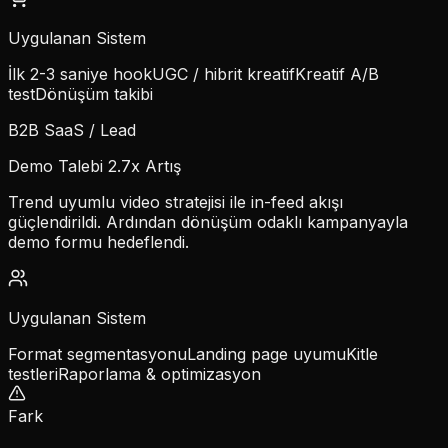
Uygulanan Sistem
İlk 2-3 saniye hook
UGC / hibrit kreatif
Kreatif A/B
test
Dönüşüm takibi
B2B SaaS / Lead
Demo Talebi 2.7x Artış
Trend uyumlu video stratejisi ile in-feed akışı
güçlendirildi. Ardından dönüşüm odaklı kampanyayla
demo formu hedeflendi.
Uygulanan Sistem
Format segmentasyonu
Landing page uyumu
Kitle
testleri
Raporlama & optimizasyon
Fark