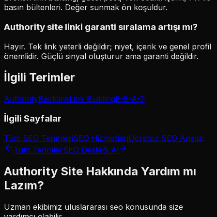
basın bültenleri. Değer sunmak ön koşuldur.
Authority site linki garanti sıralama artışı mı?
Hayır. Tek link yeterli değildir; niyet, içerik ve genel profil
önemlidir. Güçlü sinyal oluşturur ama garanti değildir.
İlgili Terimler
Authority
Backlink
Link Building
E-E-A-T
İlgili Sayfalar
Tüm SEO Terimleri
SEO Hizmetleri
Ücretsiz SEO Analizi
Tüm Terimler
SEO Desteği Al
Authority Site
Hakkında Yardım mı
Lazım?
Uzman ekibimiz
uluslararası seo
konusunda size
yardımcı olabilir.