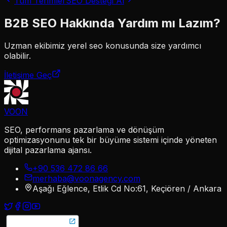
Tüm Terimler
SEO Desteği Al
B2B SEO
Hakkında Yardım mı Lazım?
Uzman ekibimiz
yerel seo
konusunda size yardımcı
olabilir.
İletişime Geç
VOON
SEO, performans pazarlama ve dönüşüm
optimizasyonunu tek bir büyüme sistemi içinde yöneten
dijital pazarlama ajansı.
+90 536 472 86 66
merhaba@voonagency.com
Aşağı Eğlence, Etlik Cd No:61, Keçiören / Ankara