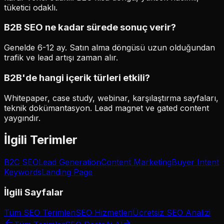
tüketici odaklı.
B2B SEO ne kadar sürede sonuç verir?
Genelde 6-12 ay. Satın alma döngüsü uzun olduğundan
trafik ve lead artışı zaman alır.
B2B'de hangi içerik türleri etkili?
Whitepaper, case study, webinar, karşılaştırma sayfaları,
teknik dokümantasyon. Lead magnet ve gated content
yaygındır.
İlgili Terimler
B2C SEO
Lead Generation
Content Marketing
Buyer Intent
Keywords
Landing Page
İlgili Sayfalar
Tüm SEO Terimleri
SEO Hizmetleri
Ücretsiz SEO Analizi