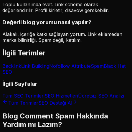
Toplu kullanımda evet. Link scheme olarak
değerlendirilir. Profil kirletir; disavow gerekebilir.
Değerli blog yorumu nasıl yapılır?
Alakalı, içeriğe katkı sağlayan yorum. Link eklemeden
marka bilinirliği. Spam değil, katılım.
İlgili Terimler
Backlink
Link Building
Nofollow Attribute
Spam
Black Hat
SEO
İlgili Sayfalar
Tüm SEO Terimleri
SEO Hizmetleri
Ücretsiz SEO Analizi
Tüm Terimler
SEO Desteği Al
Blog Comment Spam
Hakkında
Yardım mı Lazım?