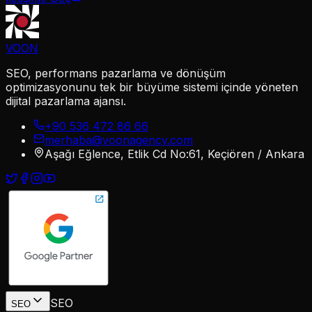
VOON
SEO, performans pazarlama ve dönüşüm
optimizasyonunu tek bir büyüme sistemi içinde yöneten
dijital pazarlama ajansı.
+90 536 472 86 66
merhaba@voonagency.com
Aşağı Eğlence, Etlik Cd No:61, Keçiören / Ankara
SEO
SEO