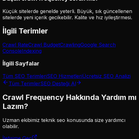
Küçük sitelerde genelde yeterli. Büyük, sık güncellenen
sitelerde yeni içerik gecikebilir. Kalite ve hız iyileştirmesi.
İlgili Terimler
Crawl Rate
Crawl Budget
Crawling
Google Search
Console
Indexing
İlgili Sayfalar
Tüm SEO Terimleri
SEO Hizmetleri
Ücretsiz SEO Analizi
Tüm Terimler
SEO Desteği Al
Crawl Frequency
Hakkında Yardım mı
Lazım?
Uzman ekibimiz
teknik seo
konusunda size yardımcı
olabilir.
İletişime Geç