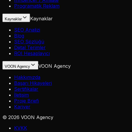
Influencer / Affiliate
Programatik Reklam
Kaynaklar
Kaynaklar
SEO Analizi
Blog
SEO Sözlüğü
Dijital Terimler
ROI Hesaplayıcı
VOON Agency
VOON Agency
Hakkımızda
Başarı Hikayeleri
Sertifikalar
İletişim
Proje Briefi
Kariyer
©
2026
VOON Agency
KVKK