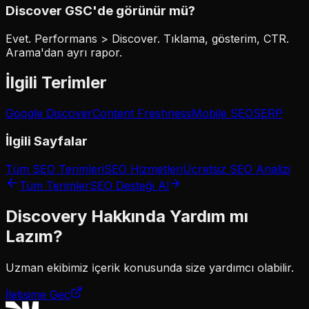
Discover GSC'de görünür mü?
Evet. Performans > Discover. Tıklama, gösterim, CTR.
Arama'dan ayrı rapor.
İlgili Terimler
Google Discover
Content Freshness
Mobile SEO
SERP
İlgili Sayfalar
Tüm SEO Terimleri
SEO Hizmetleri
Ücretsiz SEO Analizi
Tüm Terimler
SEO Desteği Al
Discovery
Hakkında Yardım mı
Lazım?
Uzman ekibimiz
i̇çerik
konusunda size yardımcı olabilir.
İletişime Geç