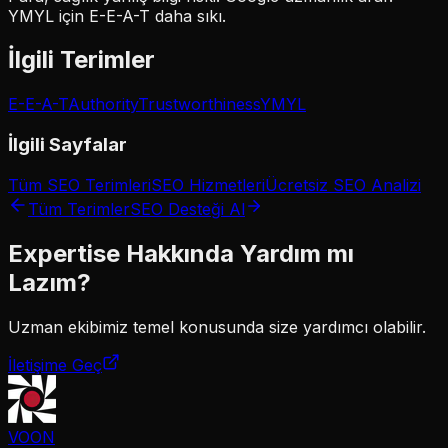
YMYL için E-E-A-T daha sıkı.
İlgili Terimler
E-E-A-T
Authority
Trustworthiness
YMYL
İlgili Sayfalar
Tüm SEO Terimleri
SEO Hizmetleri
Ücretsiz SEO Analizi
Tüm Terimler
SEO Desteği Al
Expertise
Hakkında Yardım mı
Lazım?
Uzman ekibimiz
temel
konusunda size yardımcı olabilir.
İletişime Geç
VOON