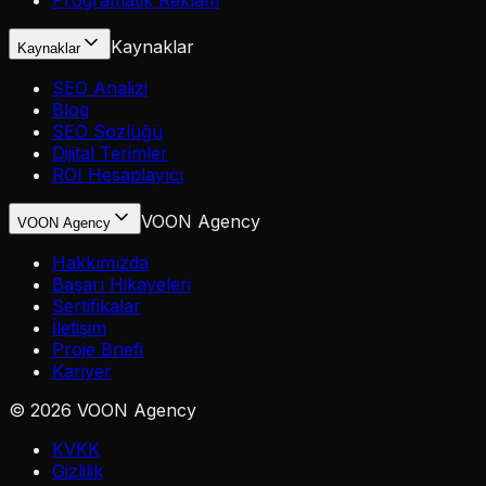
Programatik Reklam
Kaynaklar
Kaynaklar
SEO Analizi
Blog
SEO Sözlüğü
Dijital Terimler
ROI Hesaplayıcı
VOON Agency
VOON Agency
Hakkımızda
Başarı Hikayeleri
Sertifikalar
İletişim
Proje Briefi
Kariyer
©
2026
VOON Agency
KVKK
Gizlilik