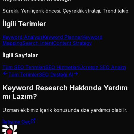
Sürekli. Yeni içerik öncesi. Çeyreklik strateji. Trend takip.
İlgili Terimler
Keyword Analysis
Keyword Planner
Keyword
Mapping
Search Intent
Content Strategy
İlgili Sayfalar
Tüm SEO Terimleri
SEO Hizmetleri
Ücretsiz SEO Analizi
Tüm Terimler
SEO Desteği Al
Keyword Research
Hakkında Yardım
mı Lazım?
Uzman ekibimiz
i̇çerik
konusunda size yardımcı olabilir.
İletişime Geç