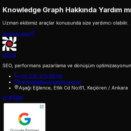
Knowledge Graph
Hakkında Yardım m
Uzman ekibimiz
araçlar
konusunda size yardımcı olabilir.
İletişime Geç
VOON
SEO, performans pazarlama ve dönüşüm optimizasyonunu te
+90 536 472 86 66
merhaba@voonagency.com
Aşağı Eğlence, Etlik Cd No:61, Keçiören / Ankara