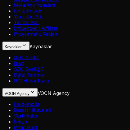
Meta Ads Yönetimi
LinkedIn Ads
YouTube Ads
TikTok Ads
Influencer / Affiliate
Programatik Reklam
Kaynaklar
Kaynaklar
SEO Analizi
Blog
SEO Sözlüğü
Dijital Terimler
ROI Hesaplayıcı
VOON Agency
VOON Agency
Hakkımızda
Başarı Hikayeleri
Sertifikalar
İletişim
Proje Briefi