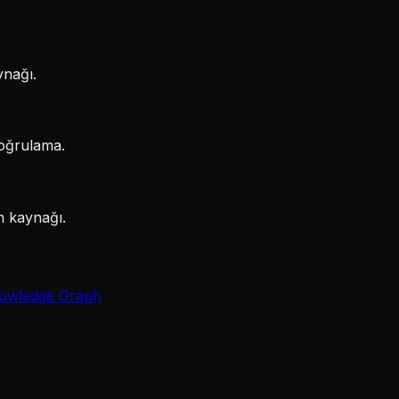
ynağı.
doğrulama.
n kaynağı.
owledge Graph