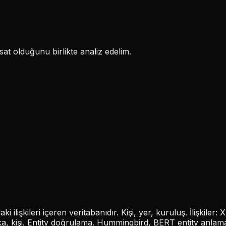
at olduğunu birlikte analiz edelim.
i ilişkileri içeren veritabanıdır. Kişi, yer, kuruluş. İlişkil
ka, kişi. Entity doğrulama. Hummingbird, BERT entity anlama