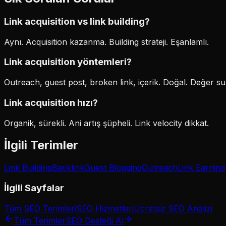
Link acquisition vs link building?
Aynı. Acquisition kazanma. Building strateji. Eşanlamlı.
Link acquisition yöntemleri?
Outreach, guest post, broken link, içerik. Doğal. Değer su
Link acquisition hızı?
Organik, sürekli. Ani artış şüpheli. Link velocity dikkat.
İlgili Terimler
Link Building
Backlink
Guest Blogging
Outreach
Link Earning
İlgili Sayfalar
Tüm SEO Terimleri
SEO Hizmetleri
Ücretsiz SEO Analizi
Tüm Terimler
SEO Desteği Al