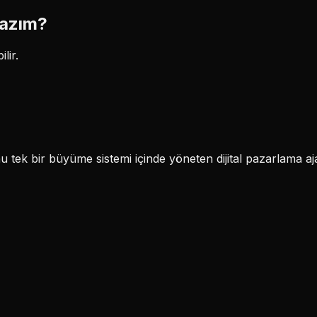
Lazım?
lir.
k bir büyüme sistemi içinde yöneten dijital pazarlama aja