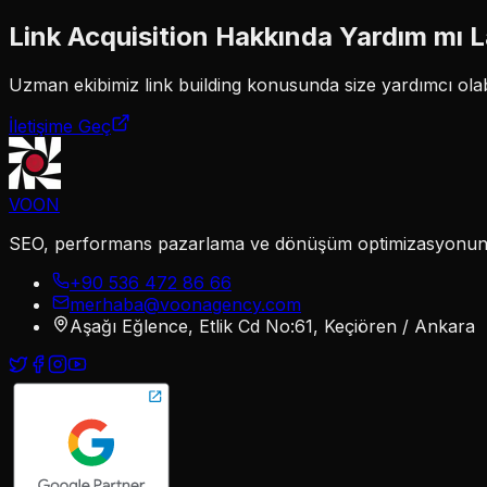
Link Acquisition
Hakkında Yardım mı 
Uzman ekibimiz
link building
konusunda size yardımcı olabi
İletişime Geç
VOON
SEO, performans pazarlama ve dönüşüm optimizasyonunu te
+90 536 472 86 66
merhaba@voonagency.com
Aşağı Eğlence, Etlik Cd No:61, Keçiören / Ankara