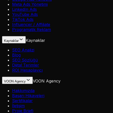
Meta Ads Yönetimi
LinkedIn Ads
YouTube Ads
TikTok Ads
Influencer / Affiliate
Programatik Reklam
Kaynaklar
Kaynaklar
SEO Analizi
Blog
SEO Sözlüğü
Dijital Terimler
ROI Hesaplayıcı
VOON Agency
VOON Agency
Hakkımızda
Başarı Hikayeleri
Sertifikalar
İletişim
Proje Briefi