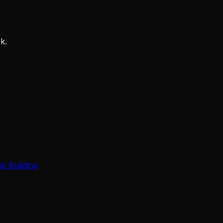
nk.
.
nk Building