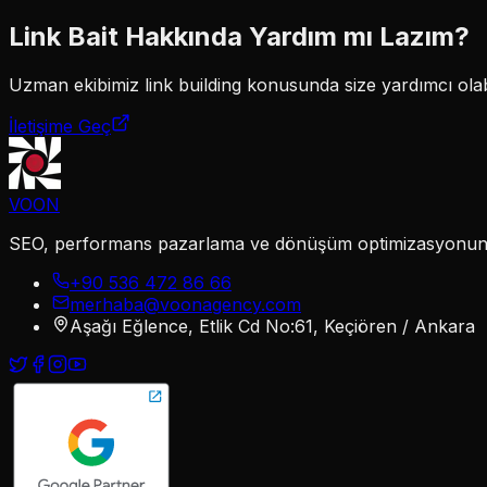
Link Bait
Hakkında Yardım mı Lazım?
Uzman ekibimiz
link building
konusunda size yardımcı olabi
İletişime Geç
VOON
SEO, performans pazarlama ve dönüşüm optimizasyonunu te
+90 536 472 86 66
merhaba@voonagency.com
Aşağı Eğlence, Etlik Cd No:61, Keçiören / Ankara