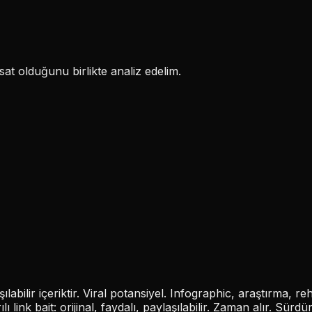
at olduğunu birlikte analiz edelim.
ılabilir içeriktir. Viral potansiyel. Infographic, araştırma, r
lı link bait: orijinal, faydalı, paylaşılabilir. Zaman alır. Sürdürü