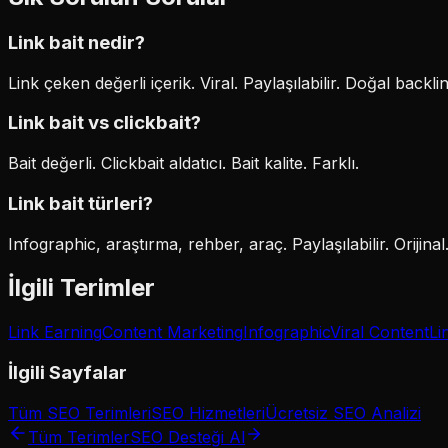
Link bait nedir?
Link çeken değerli içerik. Viral. Paylaşılabilir. Doğal backli
Link bait vs clickbait?
Bait değerli. Clickbait aldatıcı. Bait kalite. Farklı.
Link bait türleri?
Infographic, araştırma, rehber, araç. Paylaşılabilir. Orijinal
İlgili Terimler
Link Earning
Content Marketing
Infographic
Viral Content
Li
İlgili Sayfalar
Tüm SEO Terimleri
SEO Hizmetleri
Ücretsiz SEO Analizi
Tüm Terimler
SEO Desteği Al