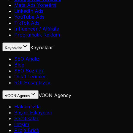
Meta Ads Yönetimi
LinkedIn Ads
YouTube Ads
TikTok Ads
Influencer / Affiliate
Programatik Reklam
Kaynaklar
Kaynaklar
SEO Analizi
Blog
SEO Sözlüğü
Dijital Terimler
ROI Hesaplayıcı
VOON Agency
VOON Agency
Hakkımızda
Başarı Hikayeleri
Sertifikalar
İletişim
Proje Briefi