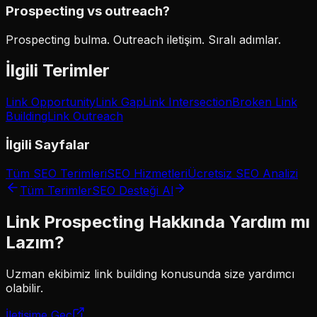
Prospecting vs outreach?
Prospecting bulma. Outreach iletişim. Sıralı adımlar.
İlgili Terimler
Link Opportunity
Link Gap
Link Intersection
Broken Link
Building
Link Outreach
İlgili Sayfalar
Tüm SEO Terimleri
SEO Hizmetleri
Ücretsiz SEO Analizi
Tüm Terimler
SEO Desteği Al
Link Prospecting
Hakkında Yardım mı
Lazım?
Uzman ekibimiz
link building
konusunda size yardımcı
olabilir.
İletişime Geç