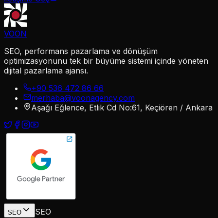
VOON
SEO, performans pazarlama ve dönüşüm
optimizasyonunu tek bir büyüme sistemi içinde yöneten
dijital pazarlama ajansı.
+90 536 472 86 66
merhaba@voonagency.com
Aşağı Eğlence, Etlik Cd No:61, Keçiören / Ankara
SEO
SEO