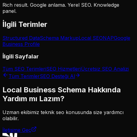
Rich result. Google anlama. Yerel SEO. Knowledge
panel.
İlgili Terimler
Structured Data
Schema Markup
Local SEO
NAP
Google
Business Profile
İlgili Sayfalar
Tüm SEO Terimleri
SEO Hizmetleri
Ücretsiz SEO Analizi
Tüm Terimler
SEO Desteği Al
Local Business Schema
Hakkında
Yardım mı Lazım?
Uzman ekibimiz
teknik seo
konusunda size yardımcı
olabilir.
İletişime Geç