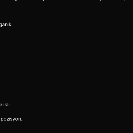
ganik.
rklı.
 pozisyon.