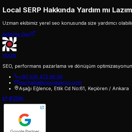
Local SERP
Hakkında Yardım mı Lazı
Uzman ekibimiz
yerel seo
konusunda size yardımcı olabilir
İletişime Geç
VOON
SEO, performans pazarlama ve dönüşüm optimizasyonunu te
+90 536 472 86 66
merhaba@voonagency.com
Aşağı Eğlence, Etlik Cd No:61, Keçiören / Ankara