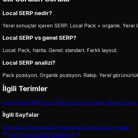
Local SERP nedir?
Yerel sonuçlar içeren SERP. Local Pack + organik. Yerel l
Local SERP vs genel SERP?
Local: Pack, harita. Genel: standart. Farklı layout.
Local SERP analizi?
Pack pozisyon. Organik pozisyon. Rakip. Yerel görünürlü
İlgili Terimler
Local Pack
SERP
Local Search
Local Organic Results
Local
İlgili Sayfalar
Tüm SEO Terimleri
SEO Hizmetleri
Ücretsiz SEO Analizi
Tüm Terimler
SEO Desteği Al