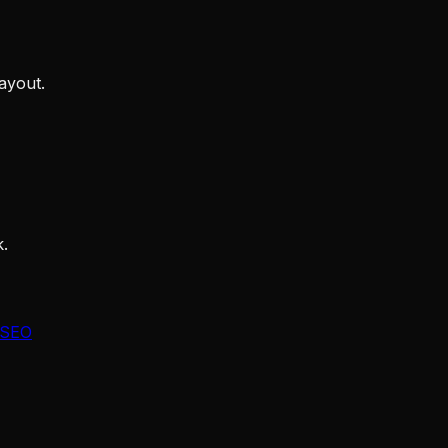
ayout.
k.
 SEO