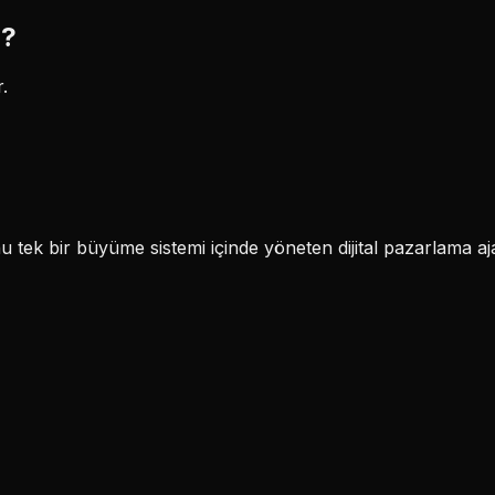
m?
.
k bir büyüme sistemi içinde yöneten dijital pazarlama aja