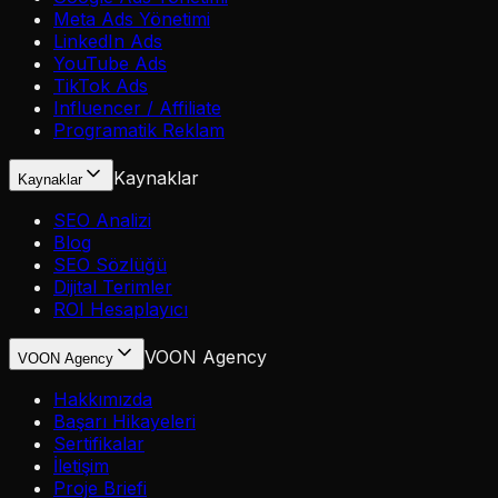
Meta Ads Yönetimi
LinkedIn Ads
YouTube Ads
TikTok Ads
Influencer / Affiliate
Programatik Reklam
Kaynaklar
Kaynaklar
SEO Analizi
Blog
SEO Sözlüğü
Dijital Terimler
ROI Hesaplayıcı
VOON Agency
VOON Agency
Hakkımızda
Başarı Hikayeleri
Sertifikalar
İletişim
Proje Briefi