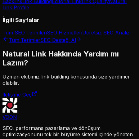
Backlink
Link Building
Editorial Link
Link Quality
Natural
Link Profile
İlgili Sayfalar
Tüm SEO Terimleri
SEO Hizmetleri
Ücretsiz SEO Analizi
Tüm Terimler
SEO Desteği Al
Natural Link
Hakkında Yardım mı
Lazım?
Uzman ekibimiz
link building
konusunda size yardımcı
olabilir.
İletişime Geç
VOON
SEO, performans pazarlama ve dönüşüm
optimizasyonunu tek bir büyüme sistemi içinde yöneten