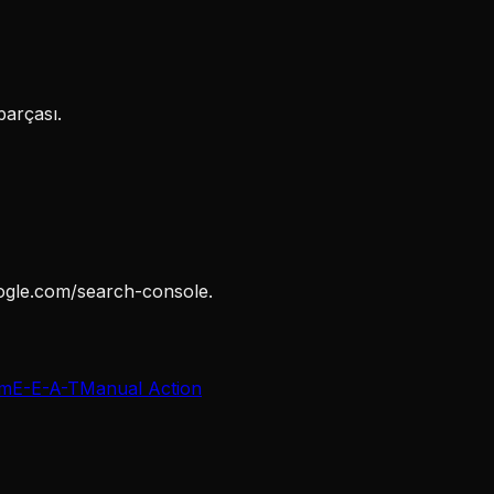
parçası.
ogle.com/search-console.
m
E-E-A-T
Manual Action