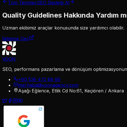
Tüm Terimler
SEO Desteği Al
Quality Guidelines
Hakkında Yardım m
Uzman ekibimiz
araçlar
konusunda size yardımcı olabilir.
İletişime Geç
VOON
SEO, performans pazarlama ve dönüşüm optimizasyonunu te
+90 536 472 86 66
merhaba@voonagency.com
Aşağı Eğlence, Etlik Cd No:61, Keçiören / Ankara