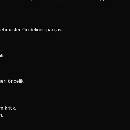
 Webmaster Guidelines parçası.
lı.
eri öncelik.
 kritik.
n.