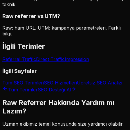
teknik.
Raw referrer vs UTM?
Raw: ham URL. UTM: kampanya parametreleri. Farklı
bilgi.
İlgili Terimler
Referral Traffic
Direct Traffic
Impression
İlgili Sayfalar
Tüm SEO Terimleri
SEO Hizmetleri
Ücretsiz SEO Analizi
Tüm Terimler
SEO Desteği Al
Raw Referrer
Hakkında Yardım mı
Lazım?
Uzman ekibimiz
temel
konusunda size yardımcı olabilir.