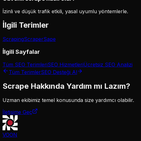
İzinli ve düşük trafik etkili, yasal uyumlu yöntemlerle.
İlgili Terimler
Scraping
Scraper
Sape
İlgili Sayfalar
Tüm SEO Terimleri
SEO Hizmetleri
Ücretsiz SEO Analizi
Tüm Terimler
SEO Desteği Al
Scrape
Hakkında Yardım mı Lazım?
Uzman ekibimiz
temel
konusunda size yardımcı olabilir.
İletişime Geç
VOON