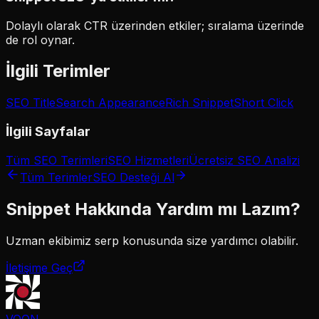
Dolaylı olarak CTR üzerinden etkiler; sıralama üzerinde
de rol oynar.
İlgili Terimler
SEO Title
Search Appearance
Rich Snippet
Short Click
İlgili Sayfalar
Tüm SEO Terimleri
SEO Hizmetleri
Ücretsiz SEO Analizi
Tüm Terimler
SEO Desteği Al
Snippet
Hakkında Yardım mı Lazım?
Uzman ekibimiz
serp
konusunda size yardımcı olabilir.
İletişime Geç
VOON