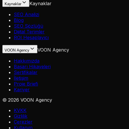
Kaynaklar
Kaynaklar
SEO Analizi
Blog
SEO Sözlüğü
Dijital Terimler
ROI Hesaplayıcı
VOON Agency
VOON Agency
Hakkımızda
Başarı Hikayeleri
Sertifikalar
İletişim
Proje Briefi
Kariyer
©
2026
VOON Agency
KVKK
Gizlilik
Çerezler
Kullanım