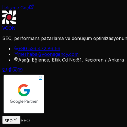
İletişime Geç
VOON
SEO, performans pazarlama ve dönüşüm optimizasyonunu te
+90 536 472 86 66
merhaba@voonagency.com
Aşağı Eğlence, Etlik Cd No:61, Keçiören / Ankara
SEO
SEO