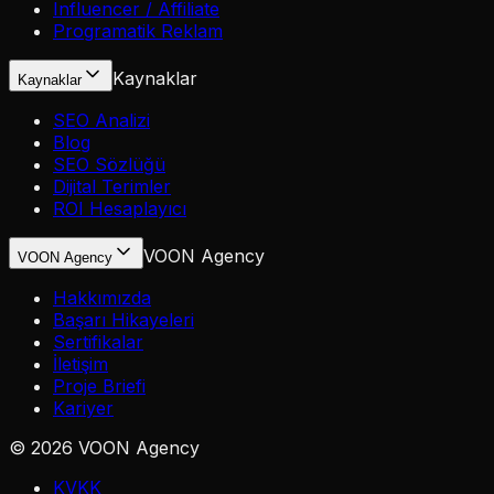
Influencer / Affiliate
Programatik Reklam
Kaynaklar
Kaynaklar
SEO Analizi
Blog
SEO Sözlüğü
Dijital Terimler
ROI Hesaplayıcı
VOON Agency
VOON Agency
Hakkımızda
Başarı Hikayeleri
Sertifikalar
İletişim
Proje Briefi
Kariyer
©
2026
VOON Agency
KVKK