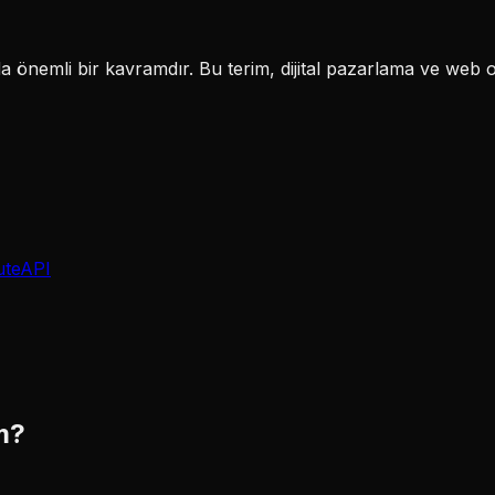
önemli bir kavramdır. Bu terim, dijital pazarlama ve web o
ute
API
m?