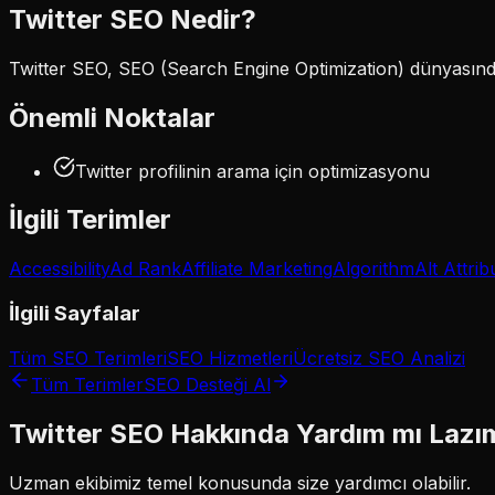
Twitter SEO
Nedir?
Twitter SEO, SEO (Search Engine Optimization) dünyasında 
Önemli Noktalar
Twitter profilinin arama için optimizasyonu
İlgili Terimler
Accessibility
Ad Rank
Affiliate Marketing
Algorithm
Alt Attrib
İlgili Sayfalar
Tüm SEO Terimleri
SEO Hizmetleri
Ücretsiz SEO Analizi
Tüm Terimler
SEO Desteği Al
Twitter SEO
Hakkında Yardım mı Lazı
Uzman ekibimiz
temel
konusunda size yardımcı olabilir.