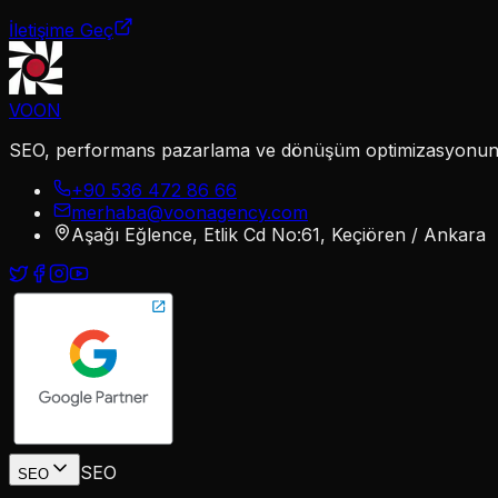
İletişime Geç
VOON
SEO, performans pazarlama ve dönüşüm optimizasyonunu te
+90 536 472 86 66
merhaba@voonagency.com
Aşağı Eğlence, Etlik Cd No:61, Keçiören / Ankara
SEO
SEO