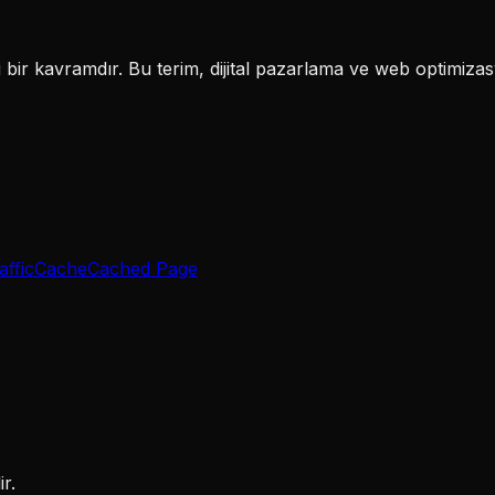
r kavramdır. Bu terim, dijital pazarlama ve web optimizasy
affic
Cache
Cached Page
r.