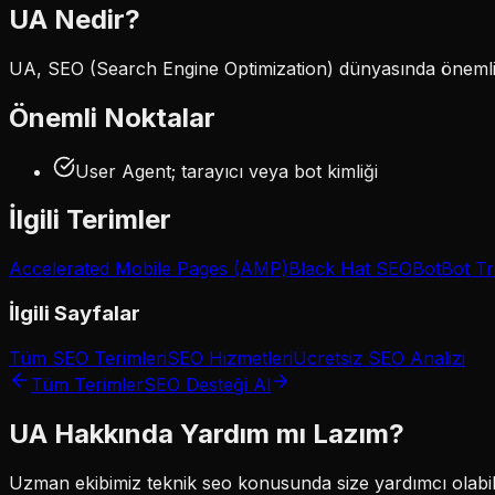
UA
Nedir?
UA, SEO (Search Engine Optimization) dünyasında önemli bi
Önemli Noktalar
User Agent; tarayıcı veya bot kimliği
İlgili Terimler
Accelerated Mobile Pages (AMP)
Black Hat SEO
Bot
Bot Tr
İlgili Sayfalar
Tüm SEO Terimleri
SEO Hizmetleri
Ücretsiz SEO Analizi
Tüm Terimler
SEO Desteği Al
UA
Hakkında Yardım mı Lazım?
Uzman ekibimiz
teknik seo
konusunda size yardımcı olabili