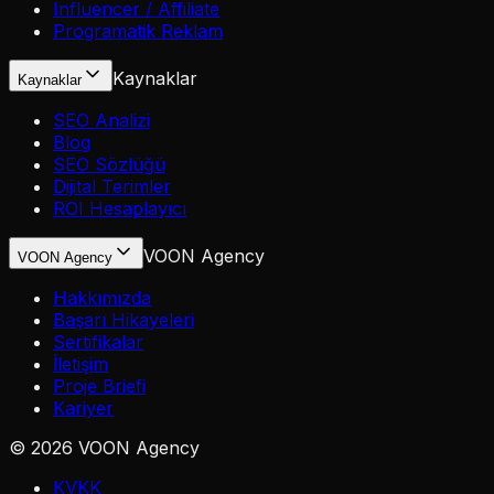
Influencer / Affiliate
Programatik Reklam
Kaynaklar
Kaynaklar
SEO Analizi
Blog
SEO Sözlüğü
Dijital Terimler
ROI Hesaplayıcı
VOON Agency
VOON Agency
Hakkımızda
Başarı Hikayeleri
Sertifikalar
İletişim
Proje Briefi
Kariyer
©
2026
VOON Agency
KVKK