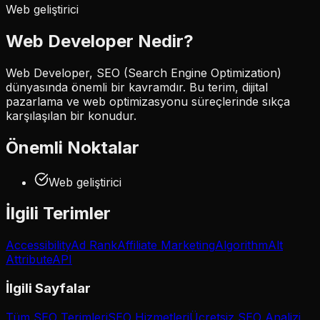
Web geliştirici
Web Developer
Nedir?
Web Developer, SEO (Search Engine Optimization)
dünyasında önemli bir kavramdır. Bu terim, dijital
pazarlama ve web optimizasyonu süreçlerinde sıkça
karşılaşılan bir konudur.
Önemli Noktalar
Web geliştirici
İlgili Terimler
Accessibility
Ad Rank
Affiliate Marketing
Algorithm
Alt
Attribute
API
İlgili Sayfalar
Tüm SEO Terimleri
SEO Hizmetleri
Ücretsiz SEO Analizi