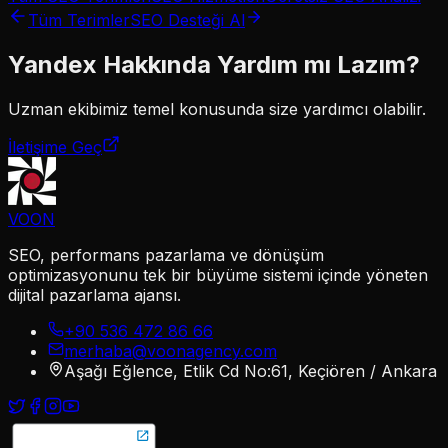
Tüm Terimler
SEO Desteği Al
Yandex
Hakkında Yardım mı Lazım?
Uzman ekibimiz
temel
konusunda size yardımcı olabilir.
İletişime Geç
VOON
SEO, performans pazarlama ve dönüşüm
optimizasyonunu tek bir büyüme sistemi içinde yöneten
dijital pazarlama ajansı.
+90 536 472 86 66
merhaba@voonagency.com
Aşağı Eğlence, Etlik Cd No:61, Keçiören / Ankara