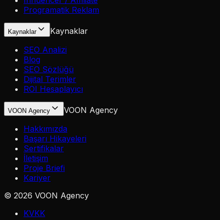
Influencer / Affiliate
Programatik Reklam
Kaynaklar
Kaynaklar
SEO Analizi
Blog
SEO Sözlüğü
Dijital Terimler
ROI Hesaplayıcı
VOON Agency
VOON Agency
Hakkımızda
Başarı Hikayeleri
Sertifikalar
İletişim
Proje Briefi
Kariyer
©
2026
VOON Agency
KVKK