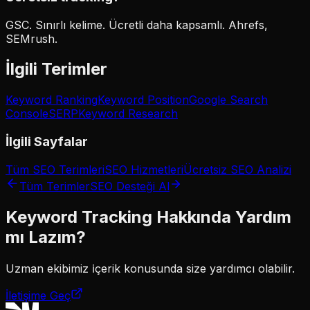
GSC. Sınırlı kelime. Ücretli daha kapsamlı. Ahrefs,
SEMrush.
İlgili Terimler
Keyword Ranking
Keyword Position
Google Search
Console
SERP
Keyword Research
İlgili Sayfalar
Tüm SEO Terimleri
SEO Hizmetleri
Ücretsiz SEO Analizi
Tüm Terimler
SEO Desteği Al
Keyword Tracking
Hakkında Yardım
mı Lazım?
Uzman ekibimiz
i̇çerik
konusunda size yardımcı olabilir.
İletişime Geç