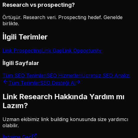
Research vs prospecting?
Örtüşür. Research veri. Prospecting hedef. Genelde
birlikte.
İlgili Terimler
Link Prospecting
Link Gap
Link Opportunity
İlgili Sayfalar
Tüm SEO Terimleri
SEO Hizmetleri
Ücretsiz SEO Analizi
Tüm Terimler
SEO Desteği Al
Link Research
Hakkında Yardım mı
Lazım?
Uzman ekibimiz
link building
konusunda size yardımcı
olabilir.
İletişime Geç