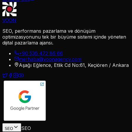
VOON
SEO, performans pazarlama ve dönüşüm
optimizasyonunu tek bir büyüme sistemi içinde yöneten
dijital pazarlama ajansı.
+90 536 472 86 66
merhaba@voonagency.com
Aşağı Eğlence, Etlik Cd No:61, Keçiören / Ankara
SEO
SEO