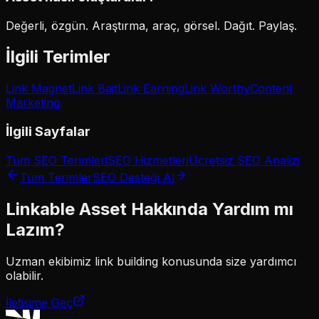
Değerli, özgün. Araştırma, araç, görsel. Dağıt. Paylaş.
İlgili Terimler
Link Magnet
Link Bait
Link Earning
Link Worthy
Content
Marketing
İlgili Sayfalar
Tüm SEO Terimleri
SEO Hizmetleri
Ücretsiz SEO Analizi
Tüm Terimler
SEO Desteği Al
Linkable Asset
Hakkında Yardım mı
Lazım?
Uzman ekibimiz
link building
konusunda size yardımcı
olabilir.
İletişime Geç