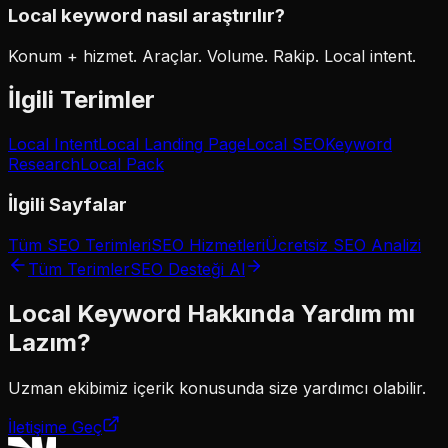
Local keyword nasıl araştırılır?
Konum + hizmet. Araçlar. Volume. Rakip. Local intent.
İlgili Terimler
Local Intent
Local Landing Page
Local SEO
Keyword
Research
Local Pack
İlgili Sayfalar
Tüm SEO Terimleri
SEO Hizmetleri
Ücretsiz SEO Analizi
Tüm Terimler
SEO Desteği Al
Local Keyword
Hakkında Yardım mı
Lazım?
Uzman ekibimiz
i̇çerik
konusunda size yardımcı olabilir.
İletişime Geç