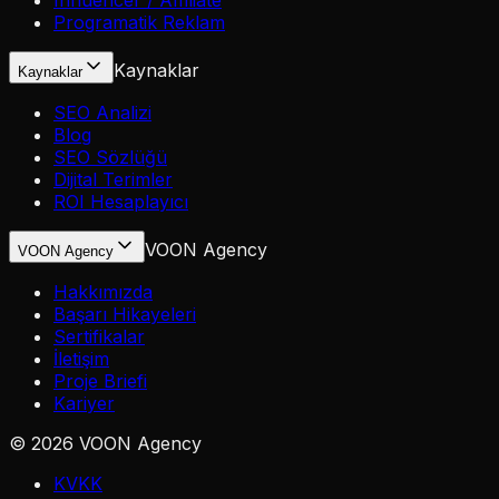
Influencer / Affiliate
Programatik Reklam
Kaynaklar
Kaynaklar
SEO Analizi
Blog
SEO Sözlüğü
Dijital Terimler
ROI Hesaplayıcı
VOON Agency
VOON Agency
Hakkımızda
Başarı Hikayeleri
Sertifikalar
İletişim
Proje Briefi
Kariyer
©
2026
VOON Agency
KVKK