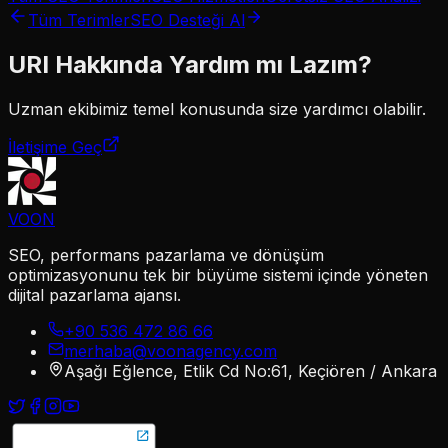
Tüm Terimler
SEO Desteği Al
URI
Hakkında Yardım mı Lazım?
Uzman ekibimiz
temel
konusunda size yardımcı olabilir.
İletişime Geç
VOON
SEO, performans pazarlama ve dönüşüm
optimizasyonunu tek bir büyüme sistemi içinde yöneten
dijital pazarlama ajansı.
+90 536 472 86 66
merhaba@voonagency.com
Aşağı Eğlence, Etlik Cd No:61, Keçiören / Ankara