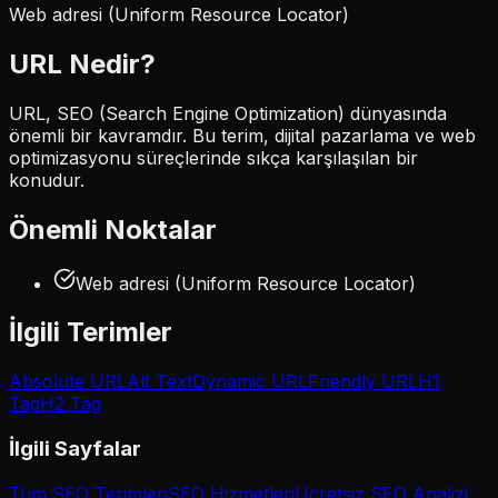
Web adresi (Uniform Resource Locator)
URL
Nedir?
URL, SEO (Search Engine Optimization) dünyasında
önemli bir kavramdır. Bu terim, dijital pazarlama ve web
optimizasyonu süreçlerinde sıkça karşılaşılan bir
konudur.
Önemli Noktalar
Web adresi (Uniform Resource Locator)
İlgili Terimler
Absolute URL
Alt Text
Dynamic URL
Friendly URL
H1
Tag
H2 Tag
İlgili Sayfalar
Tüm SEO Terimleri
SEO Hizmetleri
Ücretsiz SEO Analizi