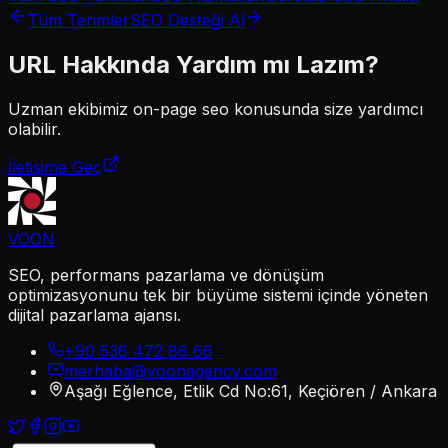
Tüm Terimler
SEO Desteği Al
URL
Hakkında Yardım mı Lazım?
Uzman ekibimiz
on-page seo
konusunda size yardımcı
olabilir.
İletişime Geç
VOON
SEO, performans pazarlama ve dönüşüm
optimizasyonunu tek bir büyüme sistemi içinde yöneten
dijital pazarlama ajansı.
+90 536 472 86 66
merhaba@voonagency.com
Aşağı Eğlence, Etlik Cd No:61, Keçiören / Ankara