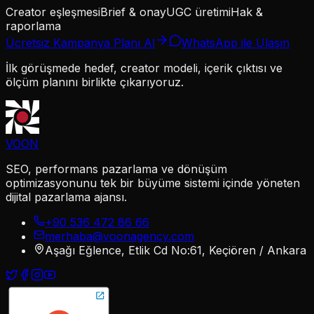
Creator eşleşmesi
Brief & onay
UGC üretimi
Hak &
raporlama
Ücretsiz Kampanya Planı Al
WhatsApp ile Ulaşın
İlk görüşmede hedef, creator modeli, içerik çıktısı ve
ölçüm planını birlikte çıkarıyoruz.
VOON
SEO, performans pazarlama ve dönüşüm
optimizasyonunu tek bir büyüme sistemi içinde yöneten
dijital pazarlama ajansı.
+90 536 472 86 66
merhaba@voonagency.com
Aşağı Eğlence, Etlik Cd No:61, Keçiören / Ankara