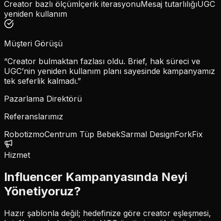
Creator bazlı ölçüm
İçerik iterasyonu
Mesaj tutarlılığı
UGC
yeniden kullanım
Müşteri Görüşü
“Creator bulmaktan fazlası oldu. Brief, hak süreci ve
UGC’nin yeniden kullanım planı sayesinde kampanyamız
tek seferlik kalmadı.”
Pazarlama Direktörü
Referanslarımız
Robotizmo
Centrum Tüp Bebek
Sarmal Design
ForkFix
Hizmet
Influencer Kampanyasında Neyi
Yönetiyoruz?
Hazır şablonla değil; hedefinize göre creator eşleşmesi,