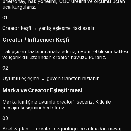
brief/onay, hak yönetimi, UGC üretimi ve ölçümü uçtan
uca kurgularız.
01
Creator keşfi → yanlış eşleşme riski azalır
Creator / Influencer Keşfi
Takipçiden fazlasını analiz ederiz; uyum, etkileşim kalitesi
ve içerik dili üzerinden creator havuzu kurarız.
02
Uyumlu eşleşme → güven transferi hızlanır
Marka ve Creator Eşleştirmesi
Marka kimliğine uyumlu creator’ı seçeriz. Kitle ile
mesajın kesişimini hedefleriz.
03
Brief & plan → creator özgünlüğü bozulmadan mesaj