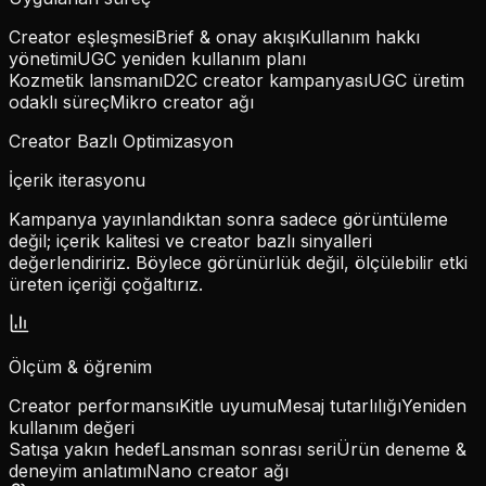
Creator eşleşmesi
Brief & onay akışı
Kullanım hakkı
yönetimi
UGC yeniden kullanım planı
Kozmetik lansmanı
D2C creator kampanyası
UGC üretim
odaklı süreç
Mikro creator ağı
Creator Bazlı Optimizasyon
İçerik iterasyonu
Kampanya yayınlandıktan sonra sadece görüntüleme
değil; içerik kalitesi ve creator bazlı sinyalleri
değerlendiririz. Böylece görünürlük değil,
ölçülebilir etki
üreten içeriği çoğaltırız.
Ölçüm & öğrenim
Creator performansı
Kitle uyumu
Mesaj tutarlılığı
Yeniden
kullanım değeri
Satışa yakın hedef
Lansman sonrası seri
Ürün deneme &
deneyim anlatımı
Nano creator ağı