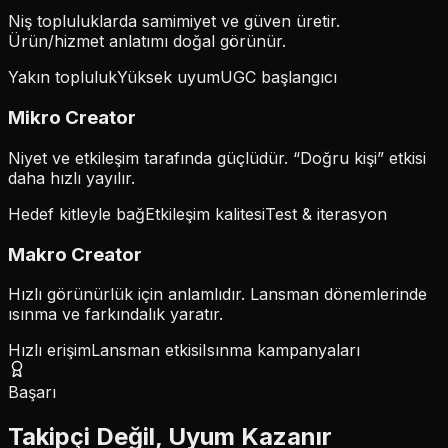
Niş topluluklarda samimiyet ve güven üretir.
Ürün/hizmet anlatımı doğal görünür.
Yakın topluluk
Yüksek uyum
UGC başlangıcı
Mikro
Creator
Niyet ve etkileşim tarafında güçlüdür. “Doğru kişi” etkisi
daha hızlı yayılır.
Hedef kitleyle bağ
Etkileşim kalitesi
Test & iterasyon
Makro
Creator
Hızlı görünürlük için anlamlıdır. Lansman dönemlerinde
ısınma ve farkındalık yaratır.
Hızlı erişim
Lansman etkisi
Isınma kampanyaları
Başarı
Takipçi Değil, Uyum Kazanır