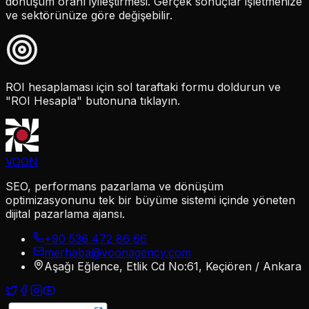
dönüşüm oranı iyileştirmesi. Gerçek sonuçlar işletmenize
ve sektörünüze göre değişebilir.
ROI hesaplaması için sol taraftaki formu doldurun ve
"ROI Hesapla" butonuna tıklayın.
VOON
SEO, performans pazarlama ve dönüşüm
optimizasyonunu tek bir büyüme sistemi içinde yöneten
dijital pazarlama ajansı.
+90 536 472 86 66
merhaba@voonagency.com
Aşağı Eğlence, Etlik Cd No:61, Keçiören / Ankara