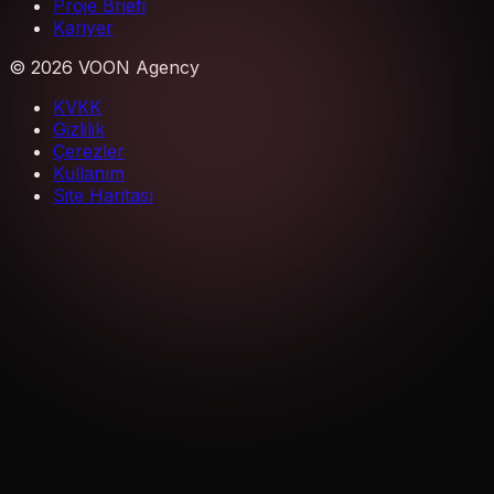
Proje Briefi
Kariyer
©
2026
VOON Agency
KVKK
Gizlilik
Çerezler
Kullanım
Site Haritası