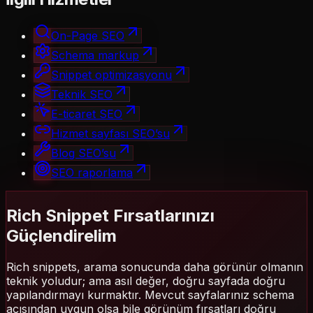
On-Page SEO
Schema markup
Snippet optimizasyonu
Teknik SEO
E-ticaret SEO
Hizmet sayfası SEO’su
Blog SEO’su
SEO raporlama
Rich Snippet Fırsatlarınızı
Güçlendirelim
Rich snippets, arama sonucunda daha görünür olmanın
teknik yoludur; ama asıl değer, doğru sayfada doğru
yapılandırmayı kurmaktır. Mevcut sayfalarınız schema
açısından uygun olsa bile görünüm fırsatları doğru