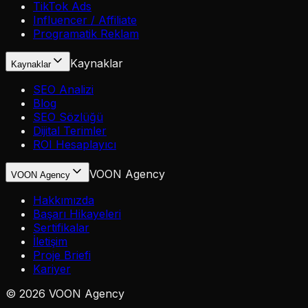
TikTok Ads
Influencer / Affiliate
Programatik Reklam
Kaynaklar
Kaynaklar
SEO Analizi
Blog
SEO Sözlüğü
Dijital Terimler
ROI Hesaplayıcı
VOON Agency
VOON Agency
Hakkımızda
Başarı Hikayeleri
Sertifikalar
İletişim
Proje Briefi
Kariyer
©
2026
VOON Agency